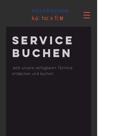
gesprochen
kaː hoːx fiːɐ
Service
buchen
Jetzt unsere verfügbaren Termine
entdecken und buchen.